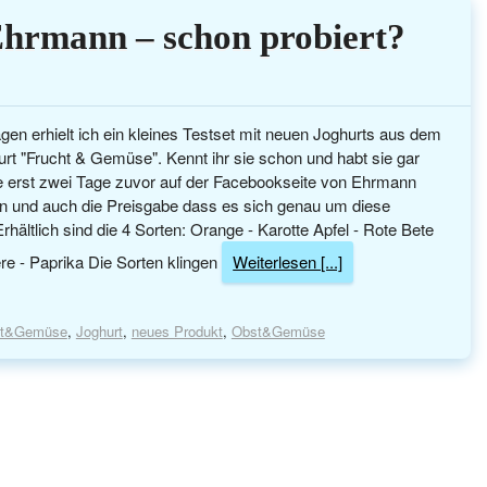
Ehrmann – schon probiert?
gen erhielt ich ein kleines Testset mit neuen Joghurts aus dem
t "Frucht & Gemüse". Kennt ihr sie schon und habt sie gar
tte erst zwei Tage zuvor auf der Facebookseite von Ehrmann
en und auch die Preisgabe dass es sich genau um diese
rhältlich sind die 4 Sorten: Orange - Karotte Apfel - Rote Bete
re - Paprika Die Sorten klingen
Weiterlesen [...]
ht&Gemüse
,
Joghurt
,
neues Produkt
,
Obst&Gemüse