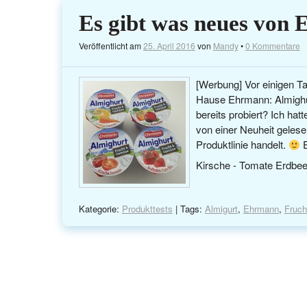
Es gibt was neues von 
Veröffentlicht am
25. April 2016
von
Mandy
•
0 Kommentare
[Werbung] Vor einigen Ta
Hause Ehrmann: Almighur
bereits probiert? Ich ha
von einer Neuheit geles
Produktlinie handelt.
E
Kirsche - Tomate Erdbee
Kategorie:
Produkttests
| Tags:
Almigurt
,
Ehrmann
,
Fruc