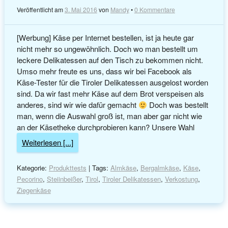
Veröffentlicht am
3. Mai 2016
von
Mandy
•
0 Kommentare
[Werbung] Käse per Internet bestellen, ist ja heute gar
nicht mehr so ungewöhnlich. Doch wo man bestellt um
leckere Delikatessen auf den Tisch zu bekommen nicht.
Umso mehr freute es uns, dass wir bei Facebook als
Käse-Tester für die Tiroler Delikatessen ausgelost worden
sind. Da wir fast mehr Käse auf dem Brot verspeisen als
anderes, sind wir wie dafür gemacht
Doch was bestellt
man, wenn die Auswahl groß ist, man aber gar nicht wie
an der Käsetheke durchprobieren kann? Unsere Wahl
Weiterlesen [...]
Kategorie:
Produkttests
| Tags:
Almkäse
,
Bergalmkäse
,
Käse
,
Pecorino
,
Steiinbeißer
,
Tirol
,
Tiroler Delikatessen
,
Verkostung
,
Ziegenkäse