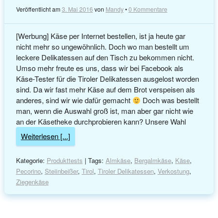
Veröffentlicht am
3. Mai 2016
von
Mandy
•
0 Kommentare
[Werbung] Käse per Internet bestellen, ist ja heute gar
nicht mehr so ungewöhnlich. Doch wo man bestellt um
leckere Delikatessen auf den Tisch zu bekommen nicht.
Umso mehr freute es uns, dass wir bei Facebook als
Käse-Tester für die Tiroler Delikatessen ausgelost worden
sind. Da wir fast mehr Käse auf dem Brot verspeisen als
anderes, sind wir wie dafür gemacht
Doch was bestellt
man, wenn die Auswahl groß ist, man aber gar nicht wie
an der Käsetheke durchprobieren kann? Unsere Wahl
Weiterlesen [...]
Kategorie:
Produkttests
| Tags:
Almkäse
,
Bergalmkäse
,
Käse
,
Pecorino
,
Steiinbeißer
,
Tirol
,
Tiroler Delikatessen
,
Verkostung
,
Ziegenkäse