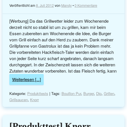
Veröffentlicht am
8. Juli 2012
von
Mandy
•
0 Kommentare
[Werbung] Da das Grillwetter leider zum Wochenende
derzeit nicht so stabil ist um zu grillen, kam mir beim
Essen zubereiten am Wochenende die Idee, die Burger
vom Grill einfach auf den Herd zu zaubern. Dank meiner
Grillpfanne von Gastrolux ist das ja kein Problem mehr.
Die vorbereiteten Hackfleisch-Taler werden darin einfach
von jeder Seite kurz scharf angebraten, danach langsam
durchgegart. In der Zwischenzeit lassen sich die weiteren
Zutaten wunderbar vorbereiten. Ist das Fleisch fertig, kann
Weiterlesen [...]
Kategorie:
Produkttests
| Tags:
Bouillon Pur
,
Burger
,
Dip
,
Grillen
,
Grillsaucen
,
Knorr
[Produkttest] Knorr