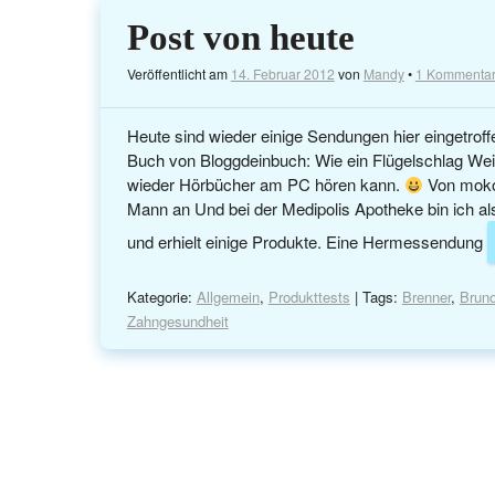
Post von heute
Veröffentlicht am
14. Februar 2012
von
Mandy
•
1 Kommenta
Heute sind wieder einige Sendungen hier eingetroff
Buch von Bloggdeinbuch: Wie ein Flügelschlag Weit
wieder Hörbücher am PC hören kann.
Von moko
Mann an Und bei der Medipolis Apotheke bin ich a
und erhielt einige Produkte. Eine Hermessendung
Kategorie:
Allgemein
,
Produkttests
| Tags:
Brenner
,
Brun
Zahngesundheit