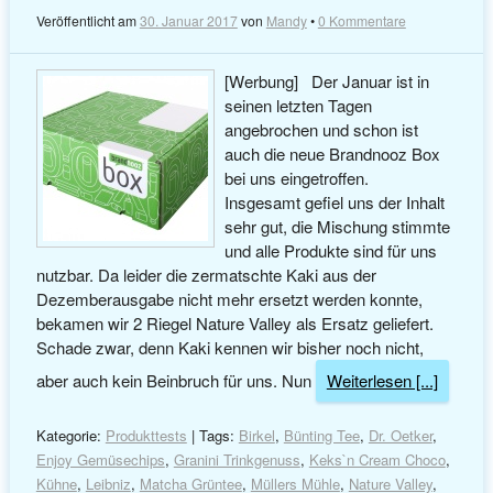
Veröffentlicht am
30. Januar 2017
von
Mandy
•
0 Kommentare
[Werbung] Der Januar ist in
seinen letzten Tagen
angebrochen und schon ist
auch die neue Brandnooz Box
bei uns eingetroffen.
Insgesamt gefiel uns der Inhalt
sehr gut, die Mischung stimmte
und alle Produkte sind für uns
nutzbar. Da leider die zermatschte Kaki aus der
Dezemberausgabe nicht mehr ersetzt werden konnte,
bekamen wir 2 Riegel Nature Valley als Ersatz geliefert.
Schade zwar, denn Kaki kennen wir bisher noch nicht,
aber auch kein Beinbruch für uns. Nun
Weiterlesen [...]
Kategorie:
Produkttests
| Tags:
Birkel
,
Bünting Tee
,
Dr. Oetker
,
Enjoy Gemüsechips
,
Granini Trinkgenuss
,
Keks`n Cream Choco
,
Kühne
,
Leibniz
,
Matcha Grüntee
,
Müllers Mühle
,
Nature Valley
,