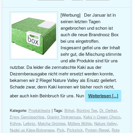
[Werbung] Der Januar ist in
seinen letzten Tagen
angebrochen und schon ist
auch die neue Brandnooz Box
bei uns eingetroffen.
Insgesamt gefiel uns der Inhalt
sehr gut, die Mischung stimmte
und alle Produkte sind für uns
nutzbar. Da leider die zermatschte Kaki aus der
Dezemberausgabe nicht mehr ersetzt werden konnte,
bekamen wir 2 Riegel Nature Valley als Ersatz geliefert.
Schade zwar, denn Kaki kennen wir bisher noch nicht,
aber auch kein Beinbruch für uns. Nun
Weiterlesen [...]
Kategorie:
Produkttests
| Tags:
Birkel
,
Bünting Tee
,
Dr. Oetker
,
Enjoy Gemüsechips
,
Granini Trinkgenuss
,
Keks`n Cream Choco
,
Kühne
,
Leibniz
,
Matcha Grüntee
,
Müllers Mühle
,
Nature Valley
,
Nudel up Käse-Bolognese
,
Pick
,
Pickstick
,
Protein Riegel
,
Rote