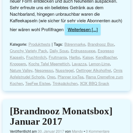
neuer Form entdecken und auch Neuheiten auspacken.
Sehr erfreute uns ein beliebtes Getränk aus dem
Nachbarland, hingegen unbrauchbar waren die
Kaffeekapseln (wie sicher für sehr viele Abonnenten auch)
hier wären wohl Profilfragen
Weiterlesen [...]
Kategorie:
Produkttests
| Tags:
Bärenmarke
,
Brandnooz Box
,
Crunchy Variety Pack
,
Daily Soup
,
Erdnusssuppe
,
Espresso
Kapseln
,
Fruchtmilch
,
Fruitmania
,
Haribo
,
Kaiser
,
Kendlbacher
,
Knoppers
,
Kochs Tafel Meerrettich
,
Lavazza
,
Lemon-Lime
,
Nature Valley
,
Nespresso
,
Nussriegel
,
Oettinger Alkoholfrei
,
Omis
Apfelstrudel Schorle
,
Oreo
,
Pfanner iceTea
,
Rama Cremefine zum
Kochen
,
TeeFee Eistee
,
Trinkpäckchen
,
XOX BBQ Snack
[Brandnooz Monatsbox]
Januar 2017
Veröffentlicht am
30. Januar 2017
von
Mandy
•
0 Kommentare