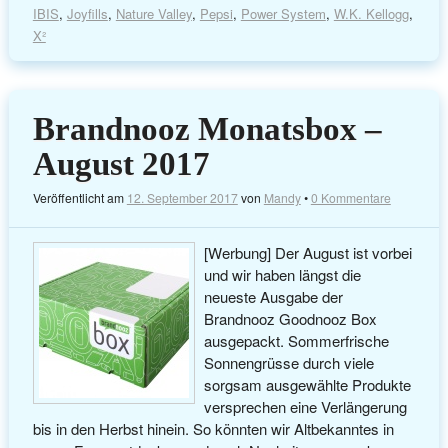
IBIS
,
Joyfills
,
Nature Valley
,
Pepsi
,
Power System
,
W.K. Kellogg
,
X²
Brandnooz Monatsbox –
August 2017
Veröffentlicht am
12. September 2017
von
Mandy
•
0 Kommentare
[Werbung] Der August ist vorbei
und wir haben längst die
neueste Ausgabe der
Brandnooz Goodnooz Box
ausgepackt. Sommerfrische
Sonnengrüsse durch viele
sorgsam ausgewählte Produkte
versprechen eine Verlängerung
bis in den Herbst hinein. So könnten wir Altbekanntes in