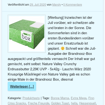
Veröffentlicht am
29. Juli 2020
von
Mandy
•
0 Kommentare
[Werbung] Inzwischen ist der
Juli vorüber, wir schwitzen alle
und braten in der Sonne. Die
Sommerferien sind in den
ersten Bundesländern vorüber
und unser Ersatzurlaub ist
geplant.
Schnell war die Juli-
Ausgabe der Brandnooz-Box
ausgepackt und größtenteils vernascht Der Inhalt war gut
gemischt, seht selbst: Nature Valley Crunchy
Erdnussbutter 2,29€ UVP - 5x42g - Lauchn März 2020
Knusprige Müsliriegel von Nature Valley gab es schon
einige Male in der Brandnooz Box, diesmal
Weiterlesen [...]
Kategorie:
Produkttests
| Tags:
Bonne Mama
,
Extra Mega
,
Finn
Crisp Snacks
,
Freche Freunde
,
Golden Toast
,
hella
,
Hessenquell
,