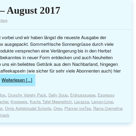
– August 2017
tare
 vorbei und wir haben längst die neueste Ausgabe der
 ausgepackt. Sommerfrische Sonnengrüsse durch viele
dukte versprechen eine Verlängerung bis in den Herbst
Altbekanntes in neuer Form entdecken und auch Neuheiten
e uns ein beliebtes Getränk aus dem Nachbarland, hingegen
ffeekapseln (wie sicher für sehr viele Abonnenten auch) hier
Weiterlesen [...]
Box
,
Crunchy Variety Pack
,
Daily Soup
,
Erdnusssuppe
,
Espresso
acher
,
Knoppers
,
Kochs Tafel Meerrettich
,
Lavazza
,
Lemon-Lime
,
ei
,
Omis Apfelstrudel Schorle
,
Oreo
,
Pfanner iceTea
,
Rama Cremefine
Snack