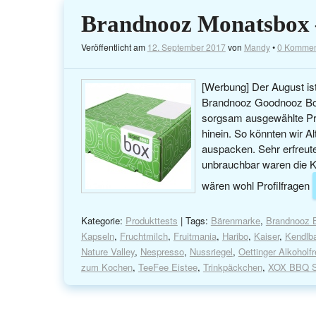
Brandnooz Monatsbox 
Veröffentlicht am
12. September 2017
von
Mandy
•
0 Kommen
[Werbung] Der August ist
Brandnooz Goodnooz Box
sorgsam ausgewählte Pro
hinein. So könnten wir 
auspacken. Sehr erfreut
unbrauchbar waren die Ka
wären wohl Profilfragen
Kategorie:
Produkttests
| Tags:
Bärenmarke
,
Brandnooz 
Kapseln
,
Fruchtmilch
,
Fruitmania
,
Haribo
,
Kaiser
,
Kendlb
Nature Valley
,
Nespresso
,
Nussriegel
,
Oettinger Alkoholfr
zum Kochen
,
TeeFee Eistee
,
Trinkpäckchen
,
XOX BBQ 