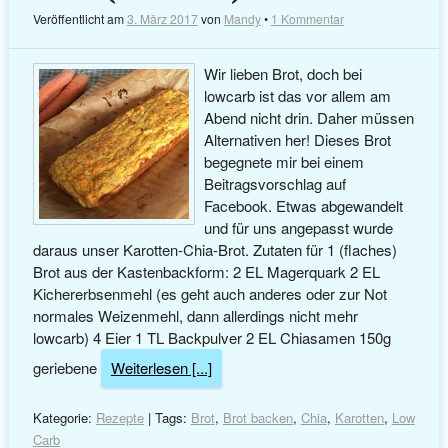
Veröffentlicht am
3. März 2017
von
Mandy
•
1 Kommentar
Wir lieben Brot, doch bei
lowcarb ist das vor allem am
Abend nicht drin. Daher müssen
Alternativen her! Dieses Brot
begegnete mir bei einem
Beitragsvorschlag auf
Facebook. Etwas abgewandelt
und für uns angepasst wurde
daraus unser Karotten-Chia-Brot. Zutaten für 1 (flaches)
Brot aus der Kastenbackform: 2 EL Magerquark 2 EL
Kichererbsenmehl (es geht auch anderes oder zur Not
normales Weizenmehl, dann allerdings nicht mehr
lowcarb) 4 Eier 1 TL Backpulver 2 EL Chiasamen 150g
geriebene
Weiterlesen [...]
Kategorie:
Rezepte
| Tags:
Brot
,
Brot backen
,
Chia
,
Karotten
,
Low
Carb