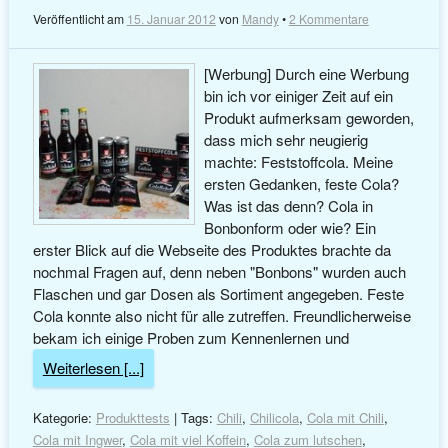
Veröffentlicht am
15. Januar 2012
von
Mandy
•
2 Kommentare
[Werbung] Durch eine Werbung
bin ich vor einiger Zeit auf ein
Produkt aufmerksam geworden,
dass mich sehr neugierig
machte: Feststoffcola. Meine
ersten Gedanken, feste Cola?
Was ist das denn? Cola in
Bonbonform oder wie? Ein
erster Blick auf die Webseite des Produktes brachte da
nochmal Fragen auf, denn neben "Bonbons" wurden auch
Flaschen und gar Dosen als Sortiment angegeben. Feste
Cola konnte also nicht für alle zutreffen. Freundlicherweise
bekam ich einige Proben zum Kennenlernen und
Weiterlesen [...]
Kategorie:
Produkttests
| Tags:
Chili
,
Chilicola
,
Cola mit Chili
,
Cola mit Ingwer
,
Cola mit viel Koffein
,
Cola zum lutschen
,