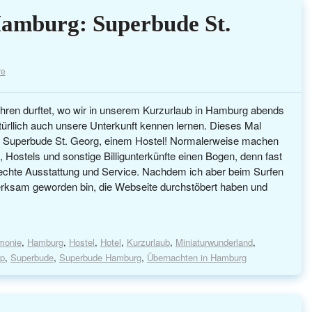
Hamburg: Superbude St.
re
hren durftet, wo wir in unserem Kurzurlaub in Hamburg abends
atürllich auch unsere Unterkunft kennen lernen. Dieses Mal
ie Superbude St. Georg, einem Hostel! Normalerweise machen
Hostels und sonstige Billigunterkünfte einen Bogen, denn fast
echte Ausstattung und Service. Nachdem ich aber beim Surfen
rksam geworden bin, die Webseite durchstöbert haben und
rmonie
,
Hamburg
,
Hostel
,
Hotel
,
Kurzurlaub
,
Miniaturwunderland
,
ip
,
Superbude
,
Superbude Hamburg
,
Übernachten in Hamburg