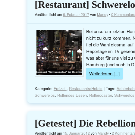
[Restaurant] Schwerel
Veröffentlicht am
6. Februar 2017
von
Mandy
•
0 Kommentar
Bei unserem letzten Hamb
nicht zu kurz kommen. Na
fiel die Wahl diesmal au
Reportage im TV gesehe
was aber für uns viel zu 
Hamburg (und auch in Dr
Weiterlesen [...]
Kategorie:
Freizeit
,
Restaurants/Hotels
| Tags:
Achterbah
Schwerelos
,
Rollendes Essen
,
Rollercoaster
,
Schwerelos
[Getestet] Die Rebellio
Veröffentlicht am
15. Januar 2012
von
Mandy
•
2 Kommentar