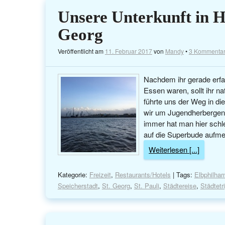
Unsere Unterkunft in 
Georg
Veröffentlicht am
11. Februar 2017
von
Mandy
•
3 Kommenta
Nachdem ihr gerade erfa
Essen waren, sollt ihr n
führte uns der Weg in d
wir um Jugendherbergen, 
immer hat man hier schl
auf die Superbude aufme
Weiterlesen [...]
Kategorie:
Freizeit
,
Restaurants/Hotels
| Tags:
Elbphilha
Speicherstadt
,
St. Georg
,
St. Pauli
,
Städtereise
,
Städtetr