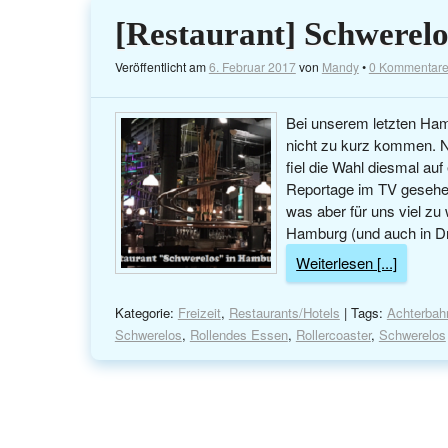
[Restaurant] Schwerel
Veröffentlicht am
6. Februar 2017
von
Mandy
•
0 Kommentar
Bei unserem letzten Hamb
nicht zu kurz kommen. Na
fiel die Wahl diesmal au
Reportage im TV gesehe
was aber für uns viel zu 
Hamburg (und auch in Dr
Weiterlesen [...]
Kategorie:
Freizeit
,
Restaurants/Hotels
| Tags:
Achterbah
Schwerelos
,
Rollendes Essen
,
Rollercoaster
,
Schwerelos