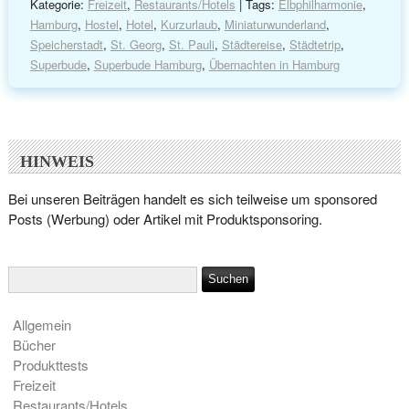
Kategorie:
Freizeit
,
Restaurants/Hotels
| Tags:
Elbphilharmonie
,
Hamburg
,
Hostel
,
Hotel
,
Kurzurlaub
,
Miniaturwunderland
,
Speicherstadt
,
St. Georg
,
St. Pauli
,
Städtereise
,
Städtetrip
,
Superbude
,
Superbude Hamburg
,
Übernachten in Hamburg
HINWEIS
Bei unseren Beiträgen handelt es sich teilweise um sponsored
Posts (Werbung) oder Artikel mit Produktsponsoring.
Allgemein
Bücher
Produkttests
Freizeit
Restaurants/Hotels