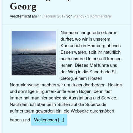
Georg
Veröffentlicht am
11. Februar 2017
von
Mandy
•
3 Kommentare
Nachdem ihr gerade erfahren
durftet, wo wir in unserem
Kurzurlaub in Hamburg abends
Essen waren, sollt ihr natürllich
auch unsere Unterkunft kennen
lernen. Dieses Mal führte uns
der Weg in die Superbude St.
Georg, einem Hostel!
Normalerweise machen wir um Jugendherbergen, Hostels
und sonstige Billigunterkünfte einen Bogen, denn fast
immer hat man hier schlechte Ausstattung und Service.
Nachdem ich aber beim Surfen auf die Superbude
aufmerksam geworden bin, die Webseite durchstöbert
haben und
Weiterlesen [...]