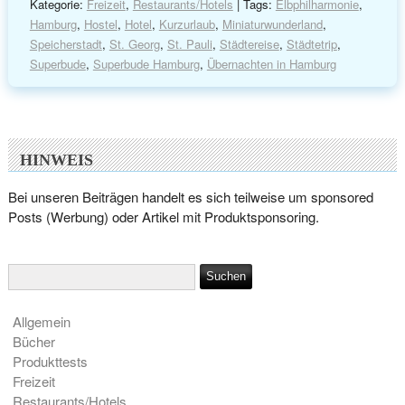
Kategorie:
Freizeit
,
Restaurants/Hotels
| Tags:
Elbphilharmonie
,
Hamburg
,
Hostel
,
Hotel
,
Kurzurlaub
,
Miniaturwunderland
,
Speicherstadt
,
St. Georg
,
St. Pauli
,
Städtereise
,
Städtetrip
,
Superbude
,
Superbude Hamburg
,
Übernachten in Hamburg
HINWEIS
Bei unseren Beiträgen handelt es sich teilweise um sponsored
Posts (Werbung) oder Artikel mit Produktsponsoring.
Allgemein
Bücher
Produkttests
Freizeit
Restaurants/Hotels