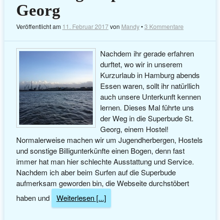
Georg
Veröffentlicht am
11. Februar 2017
von
Mandy
•
3 Kommentare
Nachdem ihr gerade erfahren
durftet, wo wir in unserem
Kurzurlaub in Hamburg abends
Essen waren, sollt ihr natürllich
auch unsere Unterkunft kennen
lernen. Dieses Mal führte uns
der Weg in die Superbude St.
Georg, einem Hostel!
Normalerweise machen wir um Jugendherbergen, Hostels
und sonstige Billigunterkünfte einen Bogen, denn fast
immer hat man hier schlechte Ausstattung und Service.
Nachdem ich aber beim Surfen auf die Superbude
aufmerksam geworden bin, die Webseite durchstöbert
haben und
Weiterlesen [...]