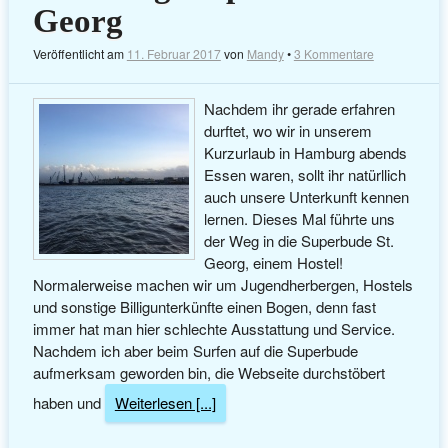
Georg
Veröffentlicht am
11. Februar 2017
von
Mandy
•
3 Kommentare
Nachdem ihr gerade erfahren
durftet, wo wir in unserem
Kurzurlaub in Hamburg abends
Essen waren, sollt ihr natürllich
auch unsere Unterkunft kennen
lernen. Dieses Mal führte uns
der Weg in die Superbude St.
Georg, einem Hostel!
Normalerweise machen wir um Jugendherbergen, Hostels
und sonstige Billigunterkünfte einen Bogen, denn fast
immer hat man hier schlechte Ausstattung und Service.
Nachdem ich aber beim Surfen auf die Superbude
aufmerksam geworden bin, die Webseite durchstöbert
haben und
Weiterlesen [...]