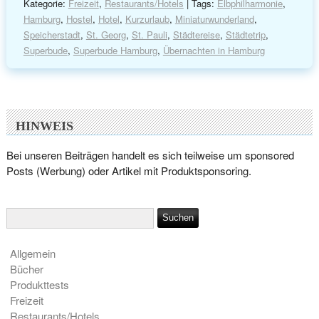
Kategorie:
Freizeit
,
Restaurants/Hotels
| Tags:
Elbphilharmonie
,
Hamburg
,
Hostel
,
Hotel
,
Kurzurlaub
,
Miniaturwunderland
,
Speicherstadt
,
St. Georg
,
St. Pauli
,
Städtereise
,
Städtetrip
,
Superbude
,
Superbude Hamburg
,
Übernachten in Hamburg
HINWEIS
Bei unseren Beiträgen handelt es sich teilweise um sponsored
Posts (Werbung) oder Artikel mit Produktsponsoring.
Allgemein
Bücher
Produkttests
Freizeit
Restaurants/Hotels