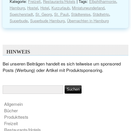
Kategorie:
Freizeit
,
Restaurants/Hotels
| Tags:
Elbphilharmonie
,
Hamburg
,
Hostel
,
Hotel
,
Kurzurlaub
,
Miniaturwunderland
,
Speicherstadt
,
St. Georg
,
St. Pauli
,
Städtereise
,
Städtetrip
,
Superbude
,
Superbude Hamburg
,
Übernachten in Hamburg
HINWEIS
Bei unseren Beiträgen handelt es sich teilweise um sponsored
Posts (Werbung) oder Artikel mit Produktsponsoring.
Allgemein
Bücher
Produkttests
Freizeit
Restaurants/Hotels