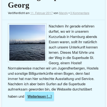
Georg
Veröffentlicht am
11. Februar 2017
von
Mandy
•
3 Kommentare
Nachdem ihr gerade erfahren
durftet, wo wir in unserem
Kurzurlaub in Hamburg abends
Essen waren, sollt ihr natürllich
auch unsere Unterkunft kennen
lernen. Dieses Mal führte uns
der Weg in die Superbude St.
Georg, einem Hostel!
Normalerweise machen wir um Jugendherbergen, Hostels
und sonstige Billigunterkünfte einen Bogen, denn fast
immer hat man hier schlechte Ausstattung und Service.
Nachdem ich aber beim Surfen auf die Superbude
aufmerksam geworden bin, die Webseite durchstöbert
haben und
Weiterlesen [...]