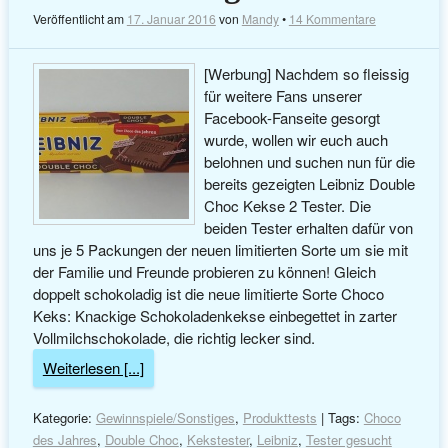
Veröffentlicht am
17. Januar 2016
von
Mandy
•
14 Kommentare
[Werbung] Nachdem so fleissig
für weitere Fans unserer
Facebook-Fanseite gesorgt
wurde, wollen wir euch auch
belohnen und suchen nun für die
bereits gezeigten Leibniz Double
Choc Kekse 2 Tester. Die
beiden Tester erhalten dafür von
uns je 5 Packungen der neuen limitierten Sorte um sie mit
der Familie und Freunde probieren zu können! Gleich
doppelt schokoladig ist die neue limitierte Sorte Choco
Keks: Knackige Schokoladenkekse einbegettet in zarter
Vollmilchschokolade, die richtig lecker sind.
Weiterlesen [...]
Kategorie:
Gewinnspiele/Sonstiges
,
Produkttests
| Tags:
Choco
des Jahres
,
Double Choc
,
Kekstester
,
Leibniz
,
Tester gesucht