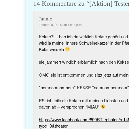
14 Kommentare zu “
[Aktion] Teste
Jannie
Januar 29, 2016 um 11:13 p.m.
Kekse?! – hab ich da wirklich Kekse gehört u
wird ja meine “innere Schweinekatze” in der Pfan
Keks winseln
sie jammert wirklich erbärmlich nach den Keks
OMG sie ist entkommen und sitzt jetzt auf me
*nomnomnomnom* KEKSE *nomnomnomnom
PS: ich teile die Kekse mit meinen Liebsten u
davon ab – versprochen *MIAU*
https://www.facebook.com/890RTL/photos/a.
type=3&theater