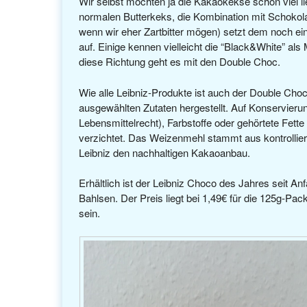
Wir selbst mochten ja die Kakaokekse schon viel li
normalen Butterkeks, die Kombination mit Schokol
wenn wir eher Zartbitter mögen) setzt dem noch ei
auf. Einige kennen vielleicht die “Black&White” als 
diese Richtung geht es mit den Double Choc.
Wie alle Leibniz-Produkte ist auch der Double Choc 
ausgewählten Zutaten hergestellt. Auf Konservierung
Lebensmittelrecht), Farbstoffe oder gehörtete Fette
verzichtet. Das Weizenmehl stammt aus kontrollier
Leibniz den nachhaltigen Kakaoanbau.
Erhältlich ist der Leibniz Choco des Jahres seit A
Bahlsen. Der Preis liegt bei 1,49€ für die 125g-Pa
sein.