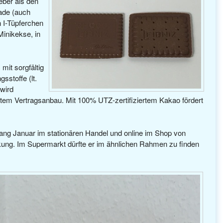
eber als den
ade (auch
n I-Tüpferchen
Minikekse, in
mit sorgfältig
sstoffe (lt.
 wird
tem Vertragsanbau. Mit 100% UTZ-zertifiziertem Kakao fördert
nfang Januar im stationären Handel und online im Shop von
ckung. Im Supermarkt dürfte er im ähnlichen Rahmen zu finden