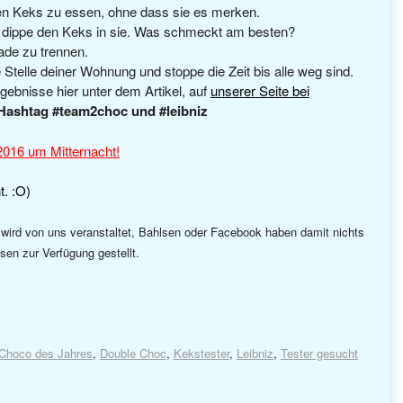
en Keks zu essen, ohne dass sie es merken.
nd dippe den Keks in sie. Was schmeckt am besten?
de zu trennen.
 Stelle deiner Wohnung und stoppe die Zeit bis alle weg sind.
rgebnisse hier unter dem Artikel, auf
unserer Seite bei
Hashtag #team2choc und #leibniz
201
6
um Mitternacht!
t. :O)
wird von uns veranstaltet, Bahlsen oder Facebook haben damit nichts
sen zur Verfügung gestellt.
Choco des Jahres
,
Double Choc
,
Kekstester
,
Leibniz
,
Tester gesucht