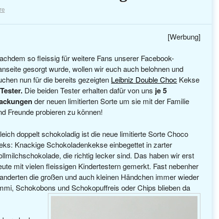
re
[Werbung]
achdem so fleissig für weitere Fans unserer Facebook-
anseite gesorgt wurde, wollen wir euch auch belohnen und
uchen nun für die bereits gezeigten
Leibniz Double Choc
Kekse
 Tester.
Die beiden Tester erhalten dafür von uns
je 5
ackungen
der neuen limitierten Sorte um sie mit der Familie
nd Freunde probieren zu können!
leich doppelt schokoladig ist die neue limitierte Sorte Choco
eks: Knackige Schokoladenkekse einbegettet in zarter
ollmilchschokolade, die richtig lecker sind. Das haben wir erst
eute mit vielen fleissigen Kindertestern gemerkt. Fast nebenher
anderten die großen und auch kleinen Händchen immer wieder
ummi, Schokobons und Schokopuffreis oder Chips blieben da