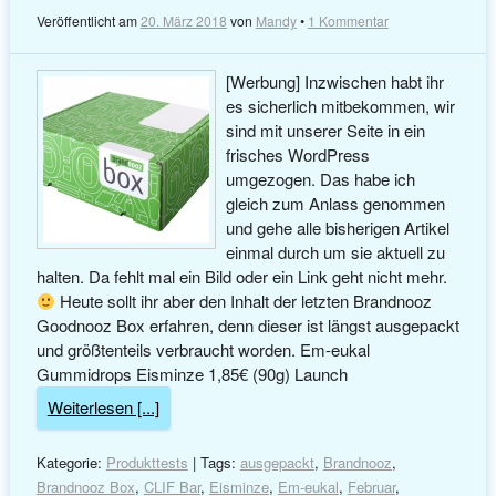
Veröffentlicht am
20. März 2018
von
Mandy
•
1 Kommentar
[Werbung] Inzwischen habt ihr
es sicherlich mitbekommen, wir
sind mit unserer Seite in ein
frisches WordPress
umgezogen. Das habe ich
gleich zum Anlass genommen
und gehe alle bisherigen Artikel
einmal durch um sie aktuell zu
halten. Da fehlt mal ein Bild oder ein Link geht nicht mehr.
Heute sollt ihr aber den Inhalt der letzten Brandnooz
Goodnooz Box erfahren, denn dieser ist längst ausgepackt
und größtenteils verbraucht worden. Em-eukal
Gummidrops Eisminze 1,85€ (90g) Launch
Weiterlesen [...]
Kategorie:
Produkttests
| Tags:
ausgepackt
,
Brandnooz
,
Brandnooz Box
,
CLIF Bar
,
Eisminze
,
Em-eukal
,
Februar
,