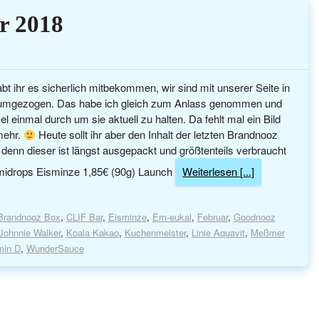
r 2018
t ihr es sicherlich mitbekommen, wir sind mit unserer Seite in
 umgezogen. Das habe ich gleich zum Anlass genommen und
kel einmal durch um sie aktuell zu halten. Da fehlt mal ein Bild
 mehr.
Heute sollt ihr aber den Inhalt der letzten Brandnooz
enn dieser ist längst ausgepackt und größtenteils verbraucht
idrops Eisminze 1,85€ (90g) Launch
Weiterlesen [...]
Brandnooz Box
,
CLIF Bar
,
Eisminze
,
Em-eukal
,
Februar
,
Goodnooz
Johnnie Walker
,
Koala Kakao
,
Kuchenmeister
,
Linie Aquavit
,
Meßmer
min D
,
WunderSauce