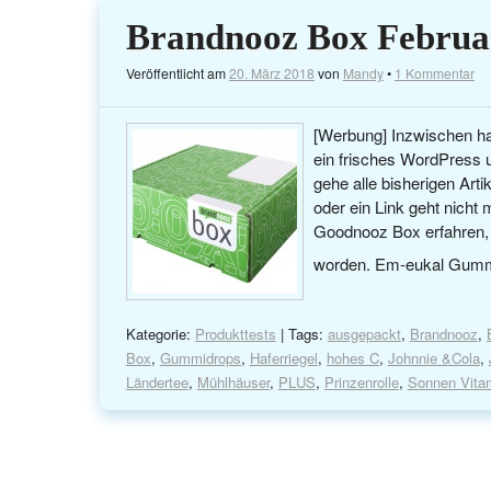
Brandnooz Box Februa
Veröffentlicht am
20. März 2018
von
Mandy
•
1 Kommentar
[Werbung] Inzwischen hab
ein frisches WordPress
gehe alle bisherigen Arti
oder ein Link geht nicht
Goodnooz Box erfahren, d
worden. Em-eukal Gumm
Kategorie:
Produkttests
| Tags:
ausgepackt
,
Brandnooz
,
Box
,
Gummidrops
,
Haferriegel
,
hohes C
,
Johnnie &Cola
,
Ländertee
,
Mühlhäuser
,
PLUS
,
Prinzenrolle
,
Sonnen Vita