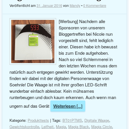
Veröffentlicht am
31. Januar 2016
von
Mandy
•
0 Kommentare
[Werbung] Nachdem alle
Sponsoren von unserem
Bloggertreffen bei Nicole nun
vorgestellt sind, fehlt lediglich
einer. Diesen habe ich bewusst
bis zum Ende aufgehoben.
Nach so viel Schlemmerei in
den letzten Wochen muss dem
natürlich auch entgegen gewirkt werden. Unterstützung
finden wir dabei mit der digitalen Personenwaage von
Soehnle! Die Waage ist mit ihrer großen LED-Schrift
wunderbar einfach ablesbar. Kein mühsames
runterbeugen und doch kaum erkennen. Auch wenn man
ungern auf das Gerät
Weiterlesen [...]
Kategorie:
Produkttests
| Tags:
BT01PTMS
,
Digitale Waage
,
Gewichtskontrolle
,
Leifheit
,
Magia
,
Magia Black
,
Magia Circle
,