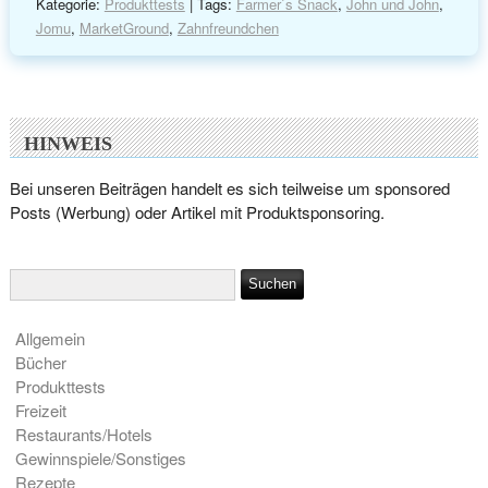
Kategorie:
Produkttests
| Tags:
Farmer`s Snack
,
John und John
,
Jomu
,
MarketGround
,
Zahnfreundchen
HINWEIS
Bei unseren Beiträgen handelt es sich teilweise um sponsored
Posts (Werbung) oder Artikel mit Produktsponsoring.
Allgemein
Bücher
Produkttests
Freizeit
Restaurants/Hotels
Gewinnspiele/Sonstiges
Rezepte