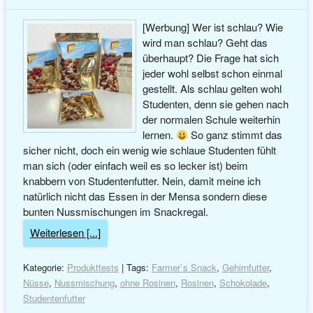
[Werbung] Wer ist schlau? Wie
wird man schlau? Geht das
überhaupt? Die Frage hat sich
jeder wohl selbst schon einmal
gestellt. Als schlau gelten wohl
Studenten, denn sie gehen nach
der normalen Schule weiterhin
lernen.
So ganz stimmt das
sicher nicht, doch ein wenig wie schlaue Studenten fühlt
man sich (oder einfach weil es so lecker ist) beim
knabbern von Studentenfutter. Nein, damit meine ich
natürlich nicht das Essen in der Mensa sondern diese
bunten Nussmischungen im Snackregal.
Weiterlesen [...]
Kategorie:
Produkttests
| Tags:
Farmer`s Snack
,
Gehirnfutter
,
Nüsse
,
Nussmischung
,
ohne Rosinen
,
Rosinen
,
Schokolade
,
Studentenfutter