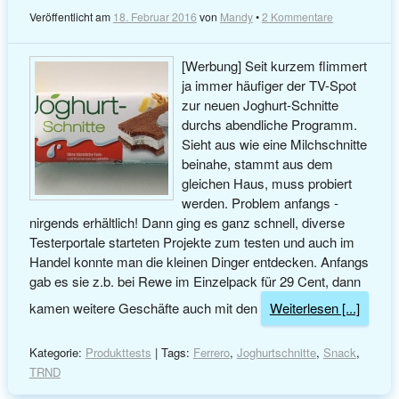
Veröffentlicht am
18. Februar 2016
von
Mandy
•
2 Kommentare
[Werbung] Seit kurzem flimmert
ja immer häufiger der TV-Spot
zur neuen Joghurt-Schnitte
durchs abendliche Programm.
Sieht aus wie eine Milchschnitte
beinahe, stammt aus dem
gleichen Haus, muss probiert
werden. Problem anfangs -
nirgends erhältlich! Dann ging es ganz schnell, diverse
Testerportale starteten Projekte zum testen und auch im
Handel konnte man die kleinen Dinger entdecken. Anfangs
gab es sie z.b. bei Rewe im Einzelpack für 29 Cent, dann
kamen weitere Geschäfte auch mit den
Weiterlesen [...]
Kategorie:
Produkttests
| Tags:
Ferrero
,
Joghurtschnitte
,
Snack
,
TRND