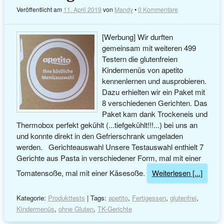
Veröffentlicht am
11. April 2019
von
Mandy
•
0 Kommentare
[Werbung] Wir durften
gemeinsam mit weiteren 499
Testern die glutenfreien
Kindermenüs von apetito
kennenlernen und ausprobieren.
Dazu erhielten wir ein Paket mit
8 verschiedenen Gerichten. Das
Paket kam dank Trockeneis und
Thermobox perfekt gekühlt (...tiefgekühlt!!!...) bei uns an
und konnte direkt in den Gefrierschrank umgeladen
werden. Gerichteauswahl Unsere Testauswahl enthielt 7
Gerichte aus Pasta in verschiedener Form, mal mit einer
Tomatensoße, mal mit einer Käsesoße.
Weiterlesen [...]
Kategorie:
Produkttests
| Tags:
apetito
,
Fertigessen
,
glutenfrei
,
Kindermenüs
,
ohne Gluten
,
TK-Gerichte