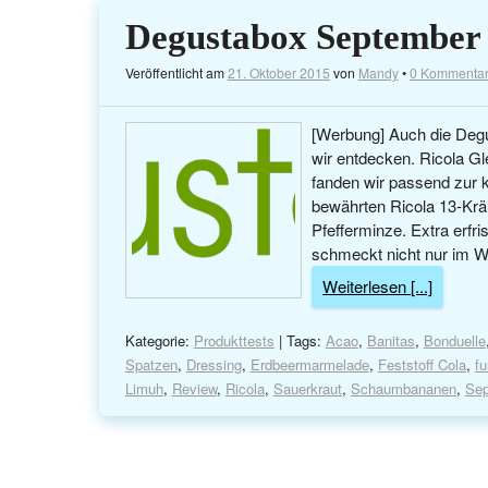
Degustabox September
Veröffentlicht am
21. Oktober 2015
von
Mandy
•
0 Kommenta
[Werbung] Auch die Degu
wir entdecken. Ricola G
fanden wir passend zur k
bewährten Ricola 13-Kräu
Pfefferminze. Extra erf
schmeckt nicht nur im Wi
Weiterlesen [...]
Kategorie:
Produkttests
| Tags:
Acao
,
Banitas
,
Bonduelle
Spatzen
,
Dressing
,
Erdbeermarmelade
,
Feststoff Cola
,
fu
Limuh
,
Review
,
Ricola
,
Sauerkraut
,
Schaumbananen
,
Sep