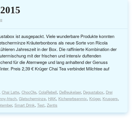
 2015
re
stabox ist ausgepackt. Viele wunderbare Produkte konnten
letscherminze Kräuterbonbons als neue Sorte von Ricola
ühleren Jahreszeit in der Box. Die raffinierte Kombination der
termischung mit der frischen und intensiv duftenden
rischend für die Atemwege und lang anhaltend der Genuss
nter. Preis 2,39 € Krüger Chai Tea verbindet Milchtee auf
,
Chai Latte
,
ChocOle
,
ColaRebell
,
DeBeukelaer
,
Degustabox
,
Drei
nny-frisch
,
Gletscherminze
,
HAK
,
Kichererbsenmix
,
Krüger
,
Kruspers
,
tember
,
Smart Drink
,
Test
,
Zentis