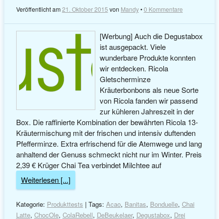
Veröffentlicht am
21. Oktober 2015
von
Mandy
•
0 Kommentare
[Werbung] Auch die Degustabox
ist ausgepackt. Viele
wunderbare Produkte konnten
wir entdecken. Ricola
Gletscherminze
Kräuterbonbons als neue Sorte
von Ricola fanden wir passend
zur kühleren Jahreszeit in der
Box. Die raffinierte Kombination der bewährten Ricola 13-
Kräutermischung mit der frischen und intensiv duftenden
Pfefferminze. Extra erfrischend für die Atemwege und lang
anhaltend der Genuss schmeckt nicht nur im Winter. Preis
2,39 € Krüger Chai Tea verbindet Milchtee auf
Weiterlesen [...]
Kategorie:
Produkttests
| Tags:
Acao
,
Banitas
,
Bonduelle
,
Chai
Latte
,
ChocOle
,
ColaRebell
,
DeBeukelaer
,
Degustabox
,
Drei