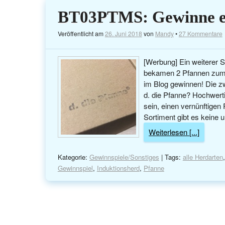
BT03PTMS: Gewinne ein
Veröffentlicht am
26. Juni 2018
von
Mandy
•
27 Kommentare
[Werbung] Ein weiterer S
bekamen 2 Pfannen zum Ve
im Blog gewinnen! Die zw
d. die Pfanne? Hochwert
sein, einen vernünftige
Sortiment gibt es keine 
Weiterlesen [...]
Kategorie:
Gewinnspiele/Sonstiges
| Tags:
alle Herdarten
Gewinnspiel
,
Induktionsherd
,
Pfanne