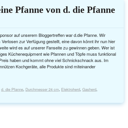
e Pfanne von d. die Pfanne
ponsor auf unserem Bloggertreffen war d.die Pfanne. Wir
rlosen zur Verfügung gestellt, eine davon könnt ihr nun hier
eite wird es auf unserer Fanseite zu gewinnen geben. Wer ist
iges Küchenequipment wie Pfannen und Töpfe muss funktional
n Preis haben und kommt ohne viel Schnickschnack aus. Im
unnützen Kochgeräte, alle Produkte sind miteinander
,
d. die Pfanne
,
Durchmesser 24 cm
,
Elektroherd
,
Gasherd
,