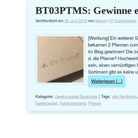
BT03PTMS: Gewinne ein
Veröffentlicht am
26. Juni 2018
von
Mandy
•
27 Kommentare
[Werbung] Ein weiterer S
bekamen 2 Pfannen zum Ve
im Blog gewinnen! Die zw
d. die Pfanne? Hochwert
sein, einen vernünftige
Sortiment gibt es keine 
Weiterlesen [...]
Kategorie:
Gewinnspiele/Sonstiges
| Tags:
alle Herdarten
Gewinnspiel
,
Induktionsherd
,
Pfanne