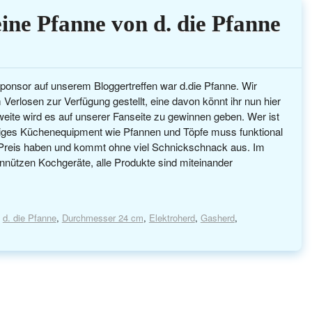
e Pfanne von d. die Pfanne
ponsor auf unserem Bloggertreffen war d.die Pfanne. Wir
rlosen zur Verfügung gestellt, eine davon könnt ihr nun hier
eite wird es auf unserer Fanseite zu gewinnen geben. Wer ist
iges Küchenequipment wie Pfannen und Töpfe muss funktional
n Preis haben und kommt ohne viel Schnickschnack aus. Im
unnützen Kochgeräte, alle Produkte sind miteinander
,
d. die Pfanne
,
Durchmesser 24 cm
,
Elektroherd
,
Gasherd
,