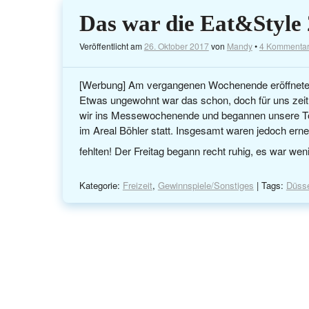
Das war die Eat&Style 
Veröffentlicht am
26. Oktober 2017
von
Mandy
•
4 Kommenta
[Werbung] Am vergangenen Wochenende eröffnete Dü
Etwas ungewohnt war das schon, doch für uns zeitli
wir ins Messewochenende und begannen unsere Tou
im Areal Böhler statt. Insgesamt waren jedoch erneu
fehlten! Der Freitag begann recht ruhig, es war wen
Kategorie:
Freizeit
,
Gewinnspiele/Sonstiges
| Tags:
Düsse