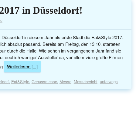
2017 in Düsseldorf!
re
sseldorf in diesem Jahr als erste Stadt die Eat&Style 2017.
ch absolut passend. Bereits am Freitag, den 13.10. starteten
r durch die Halle. Wie schon im vergangenem Jahr fand sie
t deutlich weniger Aussteller da, vor allem viele große Firmen
ig
Weiterlesen [...]
ldorf
,
Eat&Style
,
Genussmesse
,
Messe
,
Messebericht
,
unterwegs