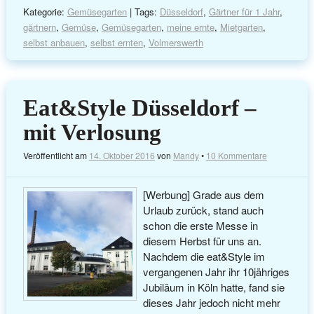
Kategorie:
Gemüsegarten
| Tags:
Düsseldorf
,
Gärtner für 1 Jahr
,
gärtnern
,
Gemüse
,
Gemüsegarten
,
meine ernte
,
Mietgarten
,
selbst anbauen
,
selbst ernten
,
Volmerswerth
Eat&Style Düsseldorf –
mit Verlosung
Veröffentlicht am
14. Oktober 2016
von
Mandy
•
10 Kommentare
[Werbung] Grade aus dem
Urlaub zurück, stand auch
schon die erste Messe in
diesem Herbst für uns an.
Nachdem die eat&Style im
vergangenen Jahr ihr 10jähriges
Jubiläum in Köln hatte, fand sie
dieses Jahr jedoch nicht mehr