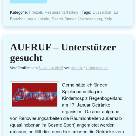
Kategorie:
Freizeit
,
Restaurants/Hotels
| Tags:
Düsseldorf
,
La
Bouchon
,
neue Lokale
,
Secret Dinner
,
Überraschung
,
Yelp
AUFRUF – Unterstützer
gesucht
Veröffentlicht am
5. Januar 2016
von
Mandy
•
1 Kommentar
Gerne hätte ich für den
Spielenachmittag im
Kinderhospiz Regenbogenland
am 17. Januar Getränke
organisiert. Da aber aufgrund
von Renovierungsarbeiten die Räumlichkeiten außerhalb
(quasi nebenan im Cosmo Sport) angemietet werden
müssen, entfällt dies denn hier müssen die Getränke vom