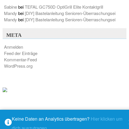
Sabine
bei
TEFAL GC750D OptiGrill Elite Kontaktgrill
Mandy
bei
[DIY] Bastelanleitung Senioren-Überraschungsei
Mandy
bei
[DIY] Bastelanleitung Senioren-Überraschungsei
META
Anmelden
Feed der Einträge
Kommentar-Feed
WordPress.org
Keine Daten an Analytics übertragen?
Hier klicken um
© 2026 - M@ndys Blogwelt
dich auszutragen.