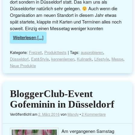
dort sondern in Düsseldorf statt. Das kam uns als
Düsseldorfer natürlich sehr gelegen.
Auch wenn die
Organisation am neuen Standort in diesem Jahr etwas
spät startete, klappte mit Karten und Terminen alles noch
soweit. Einzig einen Messetag weniger konnten
Weiterlesen [...]
Kategorie:
Freizeit
,
Produkttests
| Tags:
ausprobieren
,
Düsseldorf
,
Eat&Style
,
kennenlernen
,
Kulinarik
,
Lifestyle
,
Messe
,
Neue Produkte
BloggerClub-Event
Gofeminin in Düsseldorf
Veröffentlicht am
2. März 2016
von
Mandy
•
2 Kommentare
Am vergangenen Samstag