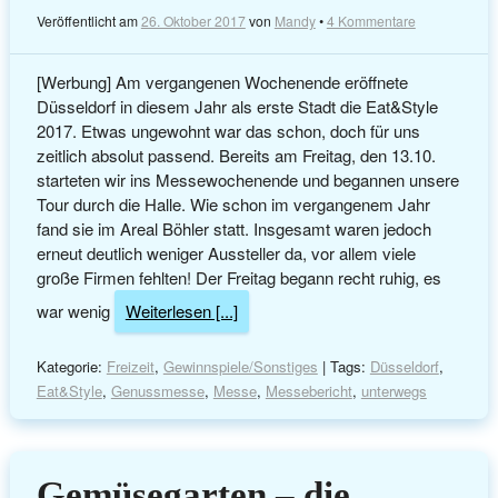
Veröffentlicht am
26. Oktober 2017
von
Mandy
•
4 Kommentare
[Werbung] Am vergangenen Wochenende eröffnete
Düsseldorf in diesem Jahr als erste Stadt die Eat&Style
2017. Etwas ungewohnt war das schon, doch für uns
zeitlich absolut passend. Bereits am Freitag, den 13.10.
starteten wir ins Messewochenende und begannen unsere
Tour durch die Halle. Wie schon im vergangenem Jahr
fand sie im Areal Böhler statt. Insgesamt waren jedoch
erneut deutlich weniger Aussteller da, vor allem viele
große Firmen fehlten! Der Freitag begann recht ruhig, es
war wenig
Weiterlesen [...]
Kategorie:
Freizeit
,
Gewinnspiele/Sonstiges
| Tags:
Düsseldorf
,
Eat&Style
,
Genussmesse
,
Messe
,
Messebericht
,
unterwegs
Gemüsegarten – die