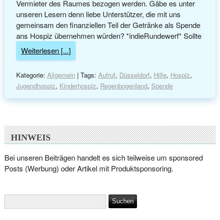
Vermieter des Raumes bezogen werden. Gäbe es unter
unseren Lesern denn liebe Unterstützer, die mit uns
gemeinsam den finanziellen Teil der Getränke als Spende
ans Hospiz übernehmen würden? *indieRundewerf* Sollte
Weiterlesen [...]
Kategorie:
Allgemein
| Tags:
Aufruf
,
Düsseldorf
,
Hilfe
,
Hospiz
,
Jugendhospiz
,
Kinderhospiz
,
Regenbogenland
,
Spende
HINWEIS
Bei unseren Beiträgen handelt es sich teilweise um sponsored
Posts (Werbung) oder Artikel mit Produktsponsoring.