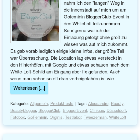
nahm ich den "langen" Weg in
die Innenstadt auf mich um am
Gofeminin BloggerClub-Event in
den WhiteLoft teilzunehmen.
Sehr gerne war ich der
Einladung gefolgt ohne groß zu
wissen was auf mich zukommt.
Es gab vorab lediglich einige kleine Infos, der größte Teil
war Überraschung. Die Location lag etwas versteckt in
den Hinterhöfen, mit Google und etwas schauen nach dem
White-Loft-Schild am Eingang aber fix gefunden. Auch
wenn man schon so oft dran vorbeigefahren ist wie
Weiterlesen [...]
Kategorie:
Allgemein
,
Produkttests
| Tags:
Alessandro
,
Beauty
,
Beautyblogger
,
BloggerClub
,
BloggerEvent
,
Clinique
,
Düsseldorf
,
Fotobox
,
GoFeminin
,
Orginis
,
Testlabor
,
Tweezerman
,
WhiteLoft