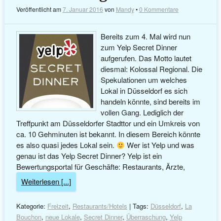
Veröffentlicht am
7. Januar 2016
von
Mandy
•
0 Kommentare
Bereits zum 4. Mal wird nun
zum Yelp Secret Dinner
aufgerufen. Das Motto lautet
diesmal: Kolossal Regional. Die
Spekulationen um welches
Lokal in Düsseldorf es sich
handeln könnte, sind bereits im
vollen Gang. Lediglich der
Treffpunkt am Düsseldorfer Stadttor und ein Umkreis von
ca. 10 Gehminuten ist bekannt. In diesem Bereich könnte
es also quasi jedes Lokal sein.
Wer ist Yelp und was
genau ist das Yelp Secret Dinner? Yelp ist ein
Bewertungsportal für Geschäfte: Restaurants, Ärzte,
Weiterlesen [...]
Kategorie:
Freizeit
,
Restaurants/Hotels
| Tags:
Düsseldorf
,
La
Bouchon
,
neue Lokale
,
Secret Dinner
,
Überraschung
,
Yelp