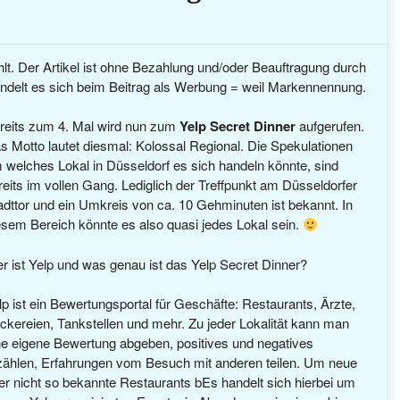
lt. Der Artikel ist ohne Bezahlung und/oder Beauftragung durch
ndelt es sich beim Beitrag als Werbung = weil Markennennung.
reits zum 4. Mal wird nun zum
Yelp Secret Dinner
aufgerufen.
s Motto lautet diesmal: Kolossal Regional. Die Spekulationen
 welches Lokal in Düsseldorf es sich handeln könnte, sind
reits im vollen Gang. Lediglich der Treffpunkt am Düsseldorfer
adttor und ein Umkreis von ca. 10 Gehminuten ist bekannt. In
esem Bereich könnte es also quasi jedes Lokal sein.
r ist Yelp und was genau ist das Yelp Secret Dinner?
lp ist ein Bewertungsportal für Geschäfte: Restaurants, Ärzte,
ckereien, Tankstellen und mehr. Zu jeder Lokalität kann man
ne eigene Bewertung abgeben, positives und negatives
zählen, Erfahrungen vom Besuch mit anderen teilen. Um neue
er nicht so bekannte Restaurants bEs handelt sich hierbei um