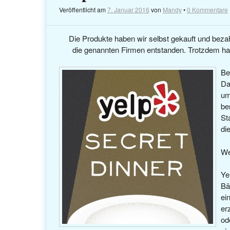
Veröffentlicht am
7. Januar 2016
von
Mandy
•
0 Kommentare
Die Produkte haben wir selbst gekauft und bezah
die genannten Firmen entstanden. Trotzdem ha
Be
Da
um
be
St
di
We
Ye
Bä
ei
er
od