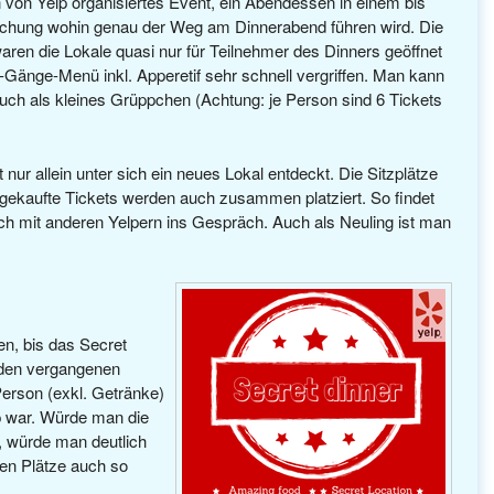
n von Yelp organisiertes Event, ein Abendessen in einem bis
schung wohin genau der Weg am Dinnerabend führen wird. Die
n waren die Lokale quasi nur für Teilnehmer des Dinners geöffnet
3-Gänge-Menü inkl. Apperetif sehr schnell vergriffen. Man kann
 auch als kleines Grüppchen (Achtung: je Person sind 6 Tickets
nur allein unter sich ein neues Lokal entdeckt. Die Sitzplätze
n gekaufte Tickets werden auch zusammen platziert. So findet
mit anderen Yelpern ins Gespräch. Auch als Neuling ist man
n, bis das Secret
eiden vergangenen
Person (exkl. Getränke)
p war. Würde man die
, würde man deutlich
ten Plätze auch so