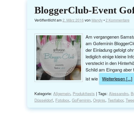
BloggerClub-Event Gof
Veröffentlicht am
2. März 2016
von
Mandy
•
2 Kommentare
Am vergangenen Samstag
am Gofeminin BloggerClu
der Einladung gefolgt o
lediglich einige kleine I
versteckt in den Hinter
Schild am Eingang aber 
ist wie
Weiterlesen [...]
Kategorie:
Allgemein
,
Produkttests
| Tags:
Alessandro
,
B
Düsseldorf
,
Fotobox
,
GoFeminin
,
Orginis
,
Testlabor
,
Twe