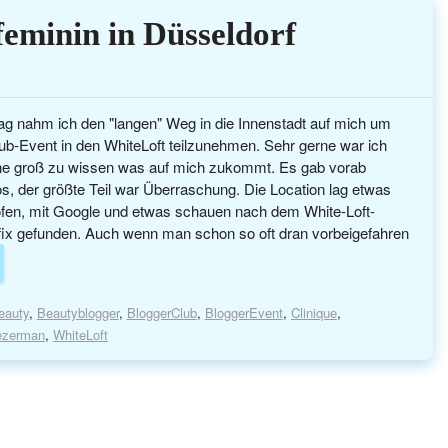
eminin in Düsseldorf
 nahm ich den "langen" Weg in die Innenstadt auf mich um
b-Event in den WhiteLoft teilzunehmen. Sehr gerne war ich
hne groß zu wissen was auf mich zukommt. Es gab vorab
nfos, der größte Teil war Überraschung. Die Location lag etwas
höfen, mit Google und etwas schauen nach dem White-Loft-
fix gefunden. Auch wenn man schon so oft dran vorbeigefahren
eauty
,
Beautyblogger
,
BloggerClub
,
BloggerEvent
,
Clinique
,
ezerman
,
WhiteLoft