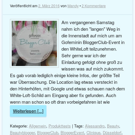
Veröffentlicht am
2. März 2016
von
Mandy
•
2 Kommentare
Am vergangenen Samstag
nahm ich den "langen" Weg in
die Innenstadt auf mich um am
Gofeminin BloggerClub-Event in
den WhiteLoft teilzunehmen.
Sehr gerne war ich der
Einladung gefolgt ohne groß zu
wissen was auf mich zukommt.
Es gab vorab lediglich einige kleine Infos, der größte Teil
war Überraschung. Die Location lag etwas versteckt in
den Hinterhöfen, mit Google und etwas schauen nach dem
White-Loft-Schild am Eingang aber fix gefunden. Auch
wenn man schon so oft dran vorbeigefahren ist wie
Weiterlesen [...]
Kategorie:
Allgemein
,
Produkttests
| Tags:
Alessandro
,
Beauty
,
Beautyblogger
,
BloggerClub
,
BloggerEvent
,
Clinique
,
Düsseldorf
,