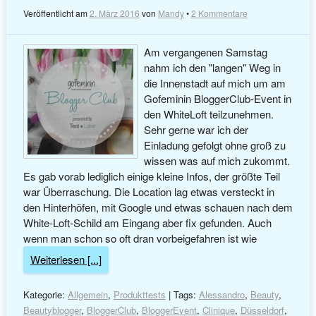
Veröffentlicht am
2. März 2016
von
Mandy
•
2 Kommentare
Am vergangenen Samstag
nahm ich den "langen" Weg in
die Innenstadt auf mich um am
Gofeminin BloggerClub-Event in
den WhiteLoft teilzunehmen.
Sehr gerne war ich der
Einladung gefolgt ohne groß zu
wissen was auf mich zukommt.
Es gab vorab lediglich einige kleine Infos, der größte Teil
war Überraschung. Die Location lag etwas versteckt in
den Hinterhöfen, mit Google und etwas schauen nach dem
White-Loft-Schild am Eingang aber fix gefunden. Auch
wenn man schon so oft dran vorbeigefahren ist wie
Weiterlesen [...]
Kategorie:
Allgemein
,
Produkttests
| Tags:
Alessandro
,
Beauty
,
Beautyblogger
,
BloggerClub
,
BloggerEvent
,
Clinique
,
Düsseldorf
,