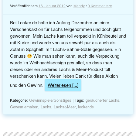
Veröffentlicht am
16. Januar 2012
von
Mandy
•
0 Kommentare
Bei Lecker.de hatte ich Anfang Dezember an einer
Verschenkaktion für Lachs teilgenommen und doch glatt
gewonnen! Mein Lachs kam toll verpackt in Kühlbeutel und
mit Kurier und wurde von uns sowohl pur als auch als
Zutat in Spaghetti mit Lachs-Sahne-Soße gegessen. Ein
Genuss
Wie man sehen kann, auch die Verpackung
wurde im Weihnachtsdesign gestaltet, so dass man
dieses oder ein anderes Lachs & Meer-Produkt toll
verschenken kann. Vielen lieben Dank für diese Aktion
und den Gewinn.
Weiterlesen [...]
Kategorie:
Gewinnspiele/Sonstiges
| Tags:
geräucherter Lachs
,
Gewinn erhalten
,
Lachs
,
Lachs&Meer
,
lecker.de