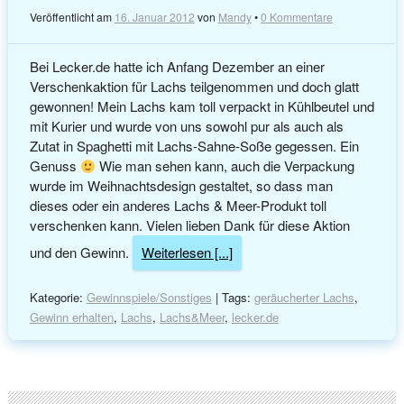
Veröffentlicht am
16. Januar 2012
von
Mandy
•
0 Kommentare
Bei Lecker.de hatte ich Anfang Dezember an einer
Verschenkaktion für Lachs teilgenommen und doch glatt
gewonnen! Mein Lachs kam toll verpackt in Kühlbeutel und
mit Kurier und wurde von uns sowohl pur als auch als
Zutat in Spaghetti mit Lachs-Sahne-Soße gegessen. Ein
Genuss
Wie man sehen kann, auch die Verpackung
wurde im Weihnachtsdesign gestaltet, so dass man
dieses oder ein anderes Lachs & Meer-Produkt toll
verschenken kann. Vielen lieben Dank für diese Aktion
und den Gewinn.
Weiterlesen [...]
Kategorie:
Gewinnspiele/Sonstiges
| Tags:
geräucherter Lachs
,
Gewinn erhalten
,
Lachs
,
Lachs&Meer
,
lecker.de