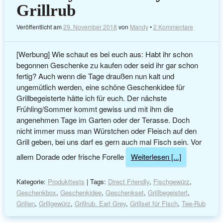
Grillrub
Veröffentlicht am
29. November 2018
von
Mandy
•
2 Kommentare
[Werbung] Wie schaut es bei euch aus: Habt ihr schon
begonnen Geschenke zu kaufen oder seid ihr gar schon
fertig? Auch wenn die Tage draußen nun kalt und
ungemütlich werden, eine schöne Geschenkidee für
Grillbegeisterte hätte ich für euch. Der nächste
Frühling/Sommer kommt gewiss und mit ihm die
angenehmen Tage im Garten oder der Terasse. Doch
nicht immer muss man Würstchen oder Fleisch auf den
Grill geben, bei uns darf es gern auch mal Fisch sein. Vor
allem Dorade oder frische Forelle
Weiterlesen [...]
Kategorie:
Produkttests
| Tags:
Direct Friendly
,
Fischgewürz
,
Geschenkbox
,
Geschenkidee
,
Geschenkset
,
Grillbegeistert
,
Grillen
,
Grillgewürz
,
Grillrub. Earl Grey
,
Grillset für Fisch
,
Tee-Rub