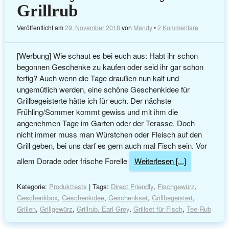
Grillrub
Veröffentlicht am
29. November 2018
von
Mandy
•
2 Kommentare
[Werbung] Wie schaut es bei euch aus: Habt ihr schon
begonnen Geschenke zu kaufen oder seid ihr gar schon
fertig? Auch wenn die Tage draußen nun kalt und
ungemütlich werden, eine schöne Geschenkidee für
Grillbegeisterte hätte ich für euch. Der nächste
Frühling/Sommer kommt gewiss und mit ihm die
angenehmen Tage im Garten oder der Terasse. Doch
nicht immer muss man Würstchen oder Fleisch auf den
Grill geben, bei uns darf es gern auch mal Fisch sein. Vor
allem Dorade oder frische Forelle
Weiterlesen [...]
Kategorie:
Produkttests
| Tags:
Direct Friendly
,
Fischgewürz
,
Geschenkbox
,
Geschenkidee
,
Geschenkset
,
Grillbegeistert
,
Grillen
,
Grillgewürz
,
Grillrub. Earl Grey
,
Grillset für Fisch
,
Tee-Rub