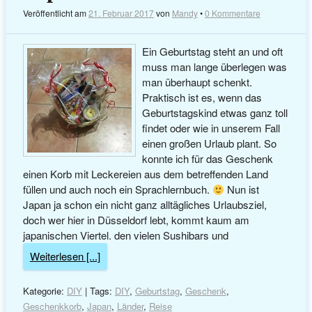
Veröffentlicht am
21. Februar 2017
von
Mandy
•
0 Kommentare
Ein Geburtstag steht an und oft
muss man lange überlegen was
man überhaupt schenkt.
Praktisch ist es, wenn das
Geburtstagskind etwas ganz toll
findet oder wie in unserem Fall
einen großen Urlaub plant. So
konnte ich für das Geschenk
einen Korb mit Leckereien aus dem betreffenden Land
füllen und auch noch ein Sprachlernbuch.
Nun ist
Japan ja schon ein nicht ganz alltägliches Urlaubsziel,
doch wer hier in Düsseldorf lebt, kommt kaum am
japanischen Viertel. den vielen Sushibars und
Weiterlesen [...]
Kategorie:
DIY
| Tags:
DIY
,
Geburtstag
,
Geschenk
,
Geschenkkorb
,
Japan
,
Länder
,
Reise