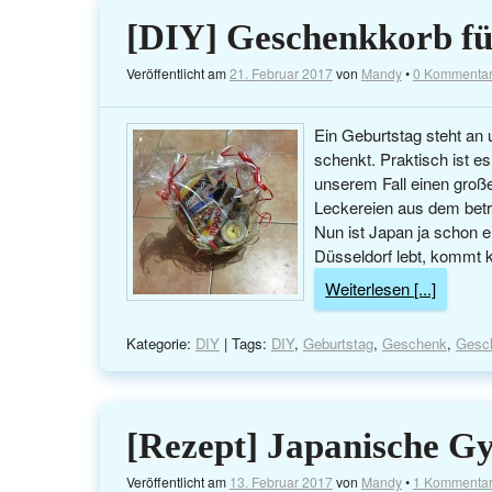
[DIY] Geschenkkorb f
Veröffentlicht am
21. Februar 2017
von
Mandy
•
0 Kommenta
Ein Geburtstag steht an
schenkt. Praktisch ist e
unserem Fall einen große
Leckereien aus dem betr
Nun ist Japan ja schon ei
Düsseldorf lebt, kommt 
Weiterlesen [...]
Kategorie:
DIY
| Tags:
DIY
,
Geburtstag
,
Geschenk
,
Gesc
[Rezept] Japanische Gy
Veröffentlicht am
13. Februar 2017
von
Mandy
•
1 Kommenta