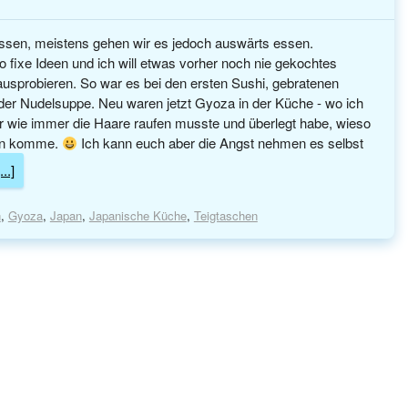
Essen, meistens gehen wir es jedoch auswärts essen.
 fixe Ideen und ich will etwas vorher noch nie gekochtes
ausprobieren. So war es bei den ersten Sushi, gebratenen
er Nudelsuppe. Neu waren jetzt Gyoza in der Küche - wo ich
ir wie immer die Haare raufen musste und überlegt habe, wieso
een komme.
Ich kann euch aber die Angst nehmen es selbst
..]
n
,
Gyoza
,
Japan
,
Japanische Küche
,
Teigtaschen