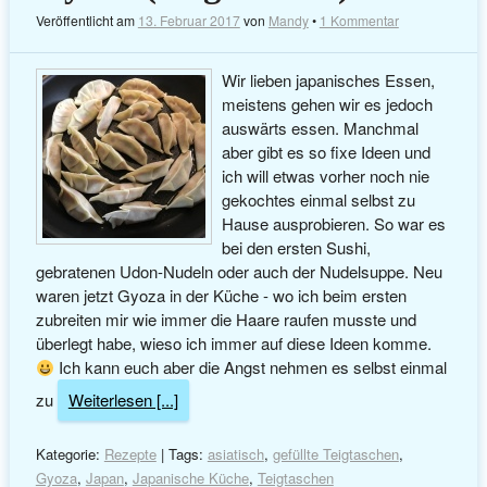
Veröffentlicht am
13. Februar 2017
von
Mandy
•
1 Kommentar
Wir lieben japanisches Essen,
meistens gehen wir es jedoch
auswärts essen. Manchmal
aber gibt es so fixe Ideen und
ich will etwas vorher noch nie
gekochtes einmal selbst zu
Hause ausprobieren. So war es
bei den ersten Sushi,
gebratenen Udon-Nudeln oder auch der Nudelsuppe. Neu
waren jetzt Gyoza in der Küche - wo ich beim ersten
zubreiten mir wie immer die Haare raufen musste und
überlegt habe, wieso ich immer auf diese Ideen komme.
Ich kann euch aber die Angst nehmen es selbst einmal
zu
Weiterlesen [...]
Kategorie:
Rezepte
| Tags:
asiatisch
,
gefüllte Teigtaschen
,
Gyoza
,
Japan
,
Japanische Küche
,
Teigtaschen