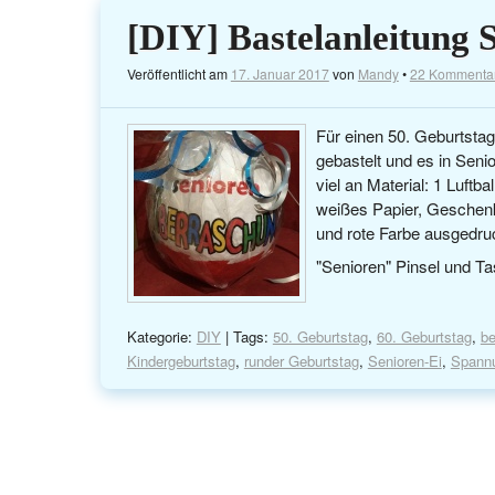
[DIY] Bastelanleitung 
Veröffentlicht am
17. Januar 2017
von
Mandy
•
22 Kommenta
Für einen 50. Geburtst
gebastelt und es in Seni
viel an Material: 1 Luftb
weißes Papier, Geschenk
und rote Farbe ausgedru
"Senioren" Pinsel und Ta
Kategorie:
DIY
| Tags:
50. Geburtstag
,
60. Geburtstag
,
be
Kindergeburtstag
,
runder Geburtstag
,
Senioren-Ei
,
Spannu