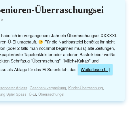
Senioren-Überraschungsei
re
ag habe ich im vergangenem Jahr ein Überraschungsei XXXXXL
oren-Ü-Ei umgetauft.
Für die Nachbastelei benötigt ihr nicht
allon (oder 2 falls man nochmal beginnen muss) alte Zeitungen,
papierreste Tapetenkleister oder anderen Bastelkleber weiße
ckten Schriftzug "Überraschung", "Milch+Kakao" und
sse als Ablage für das Ei So entsteht das
Weiterlesen [...]
sonderer Anlass
,
Geschenkverpackung
,
Kinder-Überraschung
,
ng Spiel Spass
,
Ü-Ei
,
Überraschungei