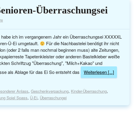
Senioren-Überraschungsei
re
ag habe ich im vergangenem Jahr ein Überraschungsei XXXXXL
oren-Ü-Ei umgetauft.
Für die Nachbastelei benötigt ihr nicht
allon (oder 2 falls man nochmal beginnen muss) alte Zeitungen,
papierreste Tapetenkleister oder anderen Bastelkleber weiße
ckten Schriftzug "Überraschung", "Milch+Kakao" und
sse als Ablage für das Ei So entsteht das
Weiterlesen [...]
sonderer Anlass
,
Geschenkverpackung
,
Kinder-Überraschung
,
ng Spiel Spass
,
Ü-Ei
,
Überraschungei