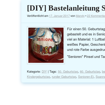
[DIY] Bastelanleitung 
Veröffentlicht am
17. Januar 2017
von
Mandy
•
22 Kommenta
Für einen 50. Geburtst
gebastelt und es in Seni
viel an Material: 1 Luftb
weißes Papier, Geschenk
und rote Farbe ausgedru
"Senioren" Pinsel und Ta
Kategorie:
DIY
| Tags:
50. Geburtstag
,
60. Geburtstag
,
be
Kindergeburtstag
,
runder Geburtstag
,
Senioren-Ei
,
Spannu