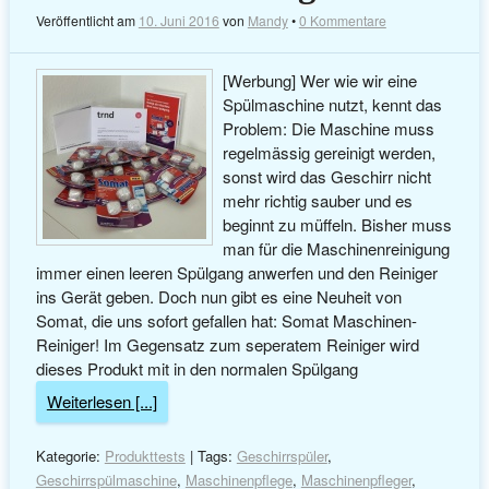
Veröffentlicht am
10. Juni 2016
von
Mandy
•
0 Kommentare
[Werbung] Wer wie wir eine
Spülmaschine nutzt, kennt das
Problem: Die Maschine muss
regelmässig gereinigt werden,
sonst wird das Geschirr nicht
mehr richtig sauber und es
beginnt zu müffeln. Bisher muss
man für die Maschinenreinigung
immer einen leeren Spülgang anwerfen und den Reiniger
ins Gerät geben. Doch nun gibt es eine Neuheit von
Somat, die uns sofort gefallen hat: Somat Maschinen-
Reiniger! Im Gegensatz zum seperatem Reiniger wird
dieses Produkt mit in den normalen Spülgang
Weiterlesen [...]
Kategorie:
Produkttests
| Tags:
Geschirrspüler
,
Geschirrspülmaschine
,
Maschinenpflege
,
Maschinenpfleger
,