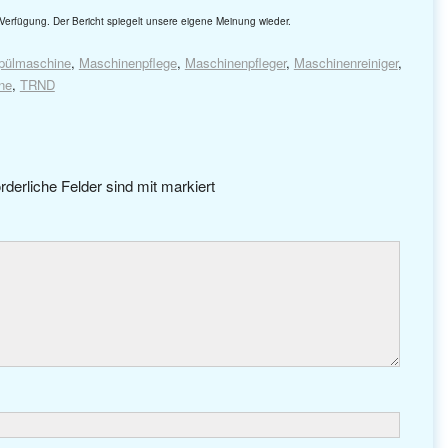
Verfügung. Der Bericht spiegelt unsere eigene Meinung wieder.
pülmaschine
,
Maschinenpflege
,
Maschinenpfleger
,
Maschinenreiniger
,
ne
,
TRND
rderliche Felder sind mit
markiert