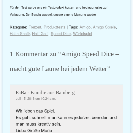
Für den Test wurde uns ein Testprodukt kosten- und bedingungslos zur
Verfügung. Der Bericht spiegelt unsere eigene Meinung wieder.
Kategorie:
Freizeit
,
Produkttests
| Tags:
Amigo
,
Amigo Spiele
,
Haim Shafir
,
Halli Galli
,
Speed Dice
,
Würfelspiel
1 Kommentar zu “
Amigo Speed Dice –
macht gute Laune bei jedem Wetter
”
FaBa - Familie aus Bamberg
Juli 15, 2016 um 10:24 a.m.
Wir lieben das Spiel.
Es geht schnell, man kann es jederzeit beenden und
man muss kreativ sein.
Liebe Grüße Marie