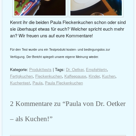
Kennt ihr die beiden Paula Fleckenkuchen schon oder sind
sie überhaupt etwas für euch? Welcher spricht euch mehr
an? Wir freuen uns auf eure Kommentare!
Für den Test wurde uns ein Testprodukt kosten- und bedingungslos zur
Verfügung. Der Bericht spiegelt unsere eigene Meinung wieder.
Kategorie:
Produkttests
| Tags:
Dr. Oetker
,
Empfehlerin
,
Fertigkuchen
,
Fleckenkuchen
,
Kaffeepause
,
Kinder
,
Kuchen
,
Kuchentest
,
Paula
,
Paula Fleckenkuchen
2 Kommentare zu “
Paula von Dr. Oetker
– als Kuchen!
”