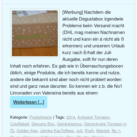
[Werbung] Nachdem die
aktuelle Degustabox irgendwie
Probleme beim Versand macht
(DHL mag meinen Nachnamen
nicht und kann ein á nicht als ß
erkennen) und unserem Urlaub
kurz nach Erhalt der Juli-
Ausgabe, sollt ihr nun deren
Inhalt noch erfahren. Es gab wie in Überraschungsboxen
üblich, einige Produkte, die ich bereits kenne und nutze,
andere die bekannt sind aber noch nicht probiert worden
sind und ganz neue darunter. So kennen wir z.b. die No1
Limonaden von Valensina bereits aus einem
Weiterlesen [...]
Kategorie:
Produkttests
| Tags:
2014
,
Antipasti Tomaten
,
ColaRebell
,
Degusta Box
,
Getränkesirup
,
Getrocknete Tomaten in
Öl
,
Golden Age
,
Jahnke KauToffees
,
Juli
,
Kluth
,
Maintal
,
No 1
,