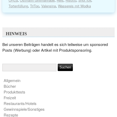
Oryza
,
Ostmann Grillmarinade
,
Reis
,
Risotto
,
Shot Ice
,
Tortenfüllung
,
TriTop
,
Valensina
,
Wassereis mit Wodka
HINWEIS
Bei unseren Beiträgen handelt es sich teilweise um sponsored
Posts (Werbung) oder Artikel mit Produktsponsoring.
Allgemein
Bücher
Produkttests
Freizeit
Restaurants/Hotels
Gewinnspiele/Sonstiges
Rezepte