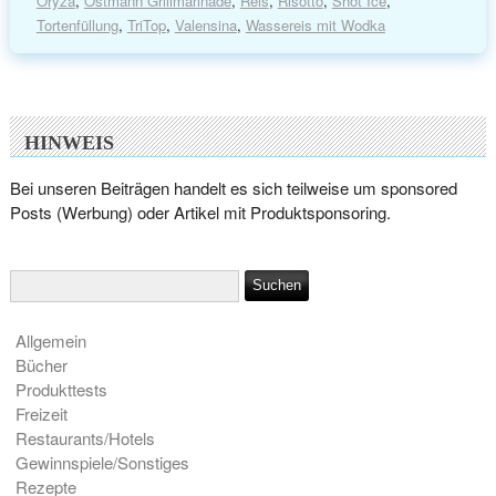
Oryza
,
Ostmann Grillmarinade
,
Reis
,
Risotto
,
Shot Ice
,
Tortenfüllung
,
TriTop
,
Valensina
,
Wassereis mit Wodka
HINWEIS
Bei unseren Beiträgen handelt es sich teilweise um sponsored
Posts (Werbung) oder Artikel mit Produktsponsoring.
Allgemein
Bücher
Produkttests
Freizeit
Restaurants/Hotels
Gewinnspiele/Sonstiges
Rezepte