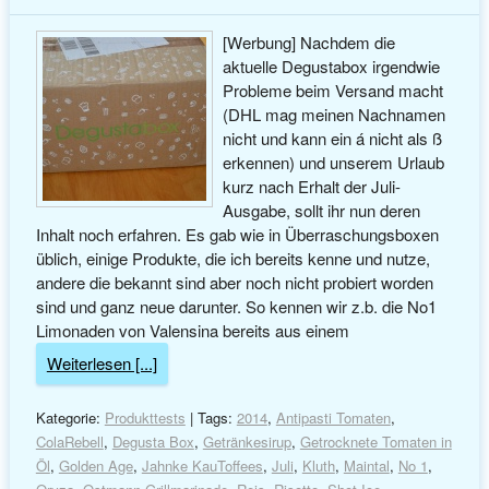
[Werbung] Nachdem die
aktuelle Degustabox irgendwie
Probleme beim Versand macht
(DHL mag meinen Nachnamen
nicht und kann ein á nicht als ß
erkennen) und unserem Urlaub
kurz nach Erhalt der Juli-
Ausgabe, sollt ihr nun deren
Inhalt noch erfahren. Es gab wie in Überraschungsboxen
üblich, einige Produkte, die ich bereits kenne und nutze,
andere die bekannt sind aber noch nicht probiert worden
sind und ganz neue darunter. So kennen wir z.b. die No1
Limonaden von Valensina bereits aus einem
Weiterlesen [...]
Kategorie:
Produkttests
| Tags:
2014
,
Antipasti Tomaten
,
ColaRebell
,
Degusta Box
,
Getränkesirup
,
Getrocknete Tomaten in
Öl
,
Golden Age
,
Jahnke KauToffees
,
Juli
,
Kluth
,
Maintal
,
No 1
,